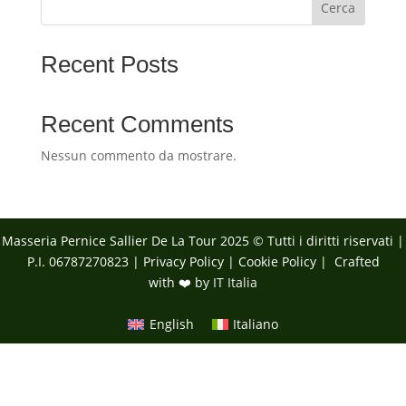
Cerca
Recent Posts
Recent Comments
Nessun commento da mostrare.
Masseria Pernice Sallier De La Tour 2025 © Tutti i diritti riservati |
P.I. 06787270823 |
Privacy Policy
|
Cookie Policy
| Crafted
with ❤️ by
IT Italia
English
Italiano